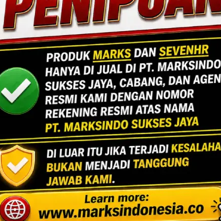
DA UNTUK ANDA
ard No.7,
ng Utara,
n, Banten