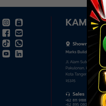
KAMI A
Showroom
Marks Building
Jl. Alam Sutera Boulev
Pakulonan, Kec. Serpo
Kota Tangerang Selata
15325
Sales
+62 811 9188 377
+62 895 0808 4035