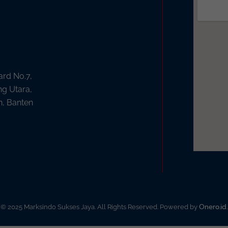
ard No.7,
ng Utara,
n, Banten
Onero.id
© 2025 Marksindo Sukses Jaya. All Rights Reserved. Powered by
.