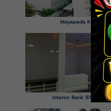
Mayapada Kuningan 
Lihat Detail Proyek
Interior Bank BTN Jatimu