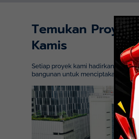
Temukan Proyek
Kamis
Setiap proyek kami hadirkan dengan p
bangunan untuk menciptakan solusi y
Mayapada Hospital Kuningan (MHKN), Kuni
Lihat Detail Proyek