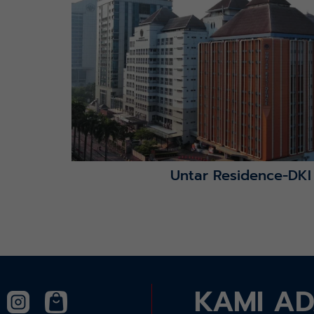
Lihat Detail Proyek
Untar Residence-DKI
KAMI A