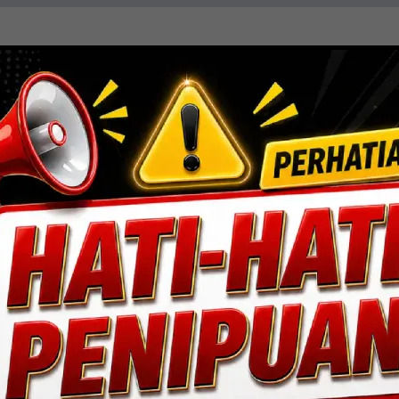
resisi, efisiensi, dan sentuhan estetika. Mengin
ang fungsional dan berdaya tahan tinggi.
Lihat Detail Proyek
ngan, Jakarta Selatan.