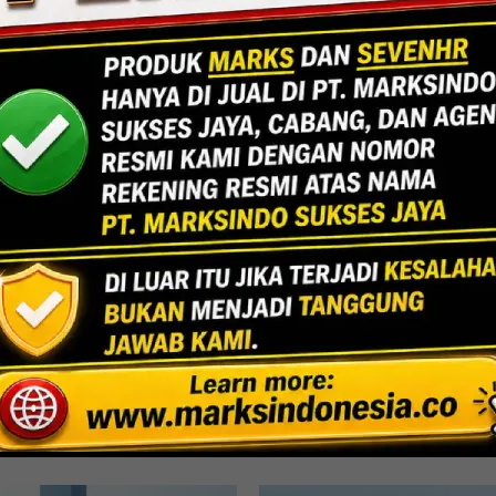
Jakarta
Indoor Multifu
Lihat Detail Proyek
rni, Bekasi
UPPPD-Ke