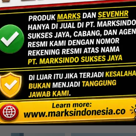
Jakarta
Indoor Multifu
Lihat Detail Proyek
rni, Bekasi
UPPPD-Ke