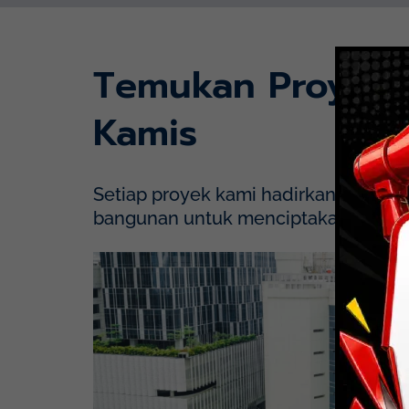
Temukan Proyek
Kamis
Setiap proyek kami hadirkan dengan p
bangunan untuk menciptakan solusi y
Mayapada Hospital Kuningan (MHKN), Kuni
Lihat Detail Proyek