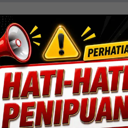
resisi, efisiensi, dan sentuhan estetika. Mengin
ang fungsional dan berdaya tahan tinggi.
Lihat Detail Proyek
ngan, Jakarta Selatan.