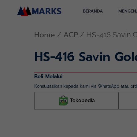
Skip
to
BERANDA
MENGEN
content
Home
ACP
/
/ HS-416 Savin 
HS-416 Savin Go
Beli Melalui
Konsultasikan kepada kami via WhatsApp atau orde
Tokopedia