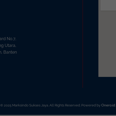
ard No.7,
ng Utara,
n, Banten
Onero.id
© 2025 Marksindo Sukses Jaya. All Rights Reserved. Powered by
.