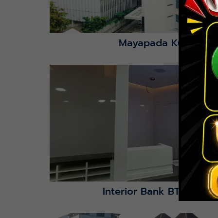
Mayapada Kuningan 
Lihat Detail Proyek
Interior Bank BTN Jatimu