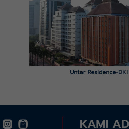
Lihat Detail Proyek
Untar Residence-DKI
KAMI A