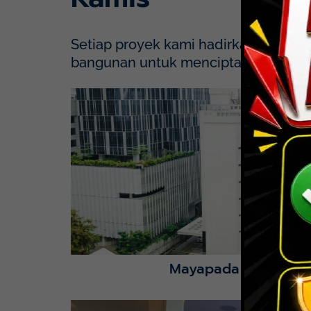
Setiap proyek kami hadirkan dengan p
bangunan untuk menciptakan solusi y
Mayapada Hospital Kuningan (MHKN), Kuni
Lihat Detail Proyek
Mayapada Kuningan 