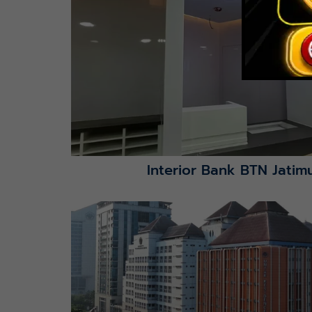
Lihat Detail Proyek
Interior Bank BTN Jatimu
Lihat Detail Proyek