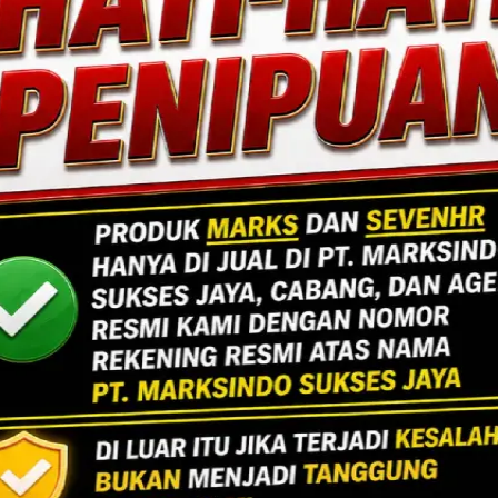
resisi, efisiensi, dan sentuhan estetika. Mengin
ang fungsional dan berdaya tahan tinggi.
Lihat Detail Proyek
ngan, Jakarta Selatan.
Jakarta
Indoor Multifu