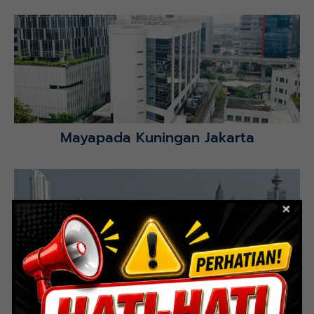
Mayapada Hospital Kuningan (MHKN), Kuningan, Jakarta
Selatan.
Lihat Detail Proyek
Mayapada Kuningan Jakarta
Lihat Detail Proyek
Indoor Multifunction Stadium (FIBA)
Senayan