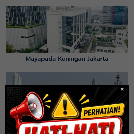
Mayapada Hospital Kuningan (MHKN), Kuningan, Jakarta
Selatan.
Lihat Detail Proyek
Mayapada Kuningan Jakarta
Lihat Detail Proyek
Indoor Multifunction Stadium (FIBA)
Senayan