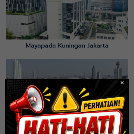
Selatan.
Lihat Detail Proyek
Mayapada Kuningan Jakarta
Lihat Detail Proyek
Indoor Multifunction Stadium (FIBA)
Senayan