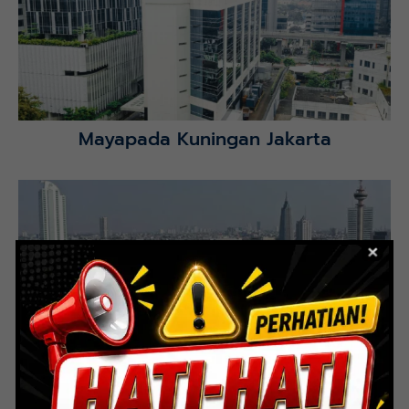
Selatan.
Lihat Detail Proyek
Mayapada Kuningan Jakarta
Lihat Detail Proyek
Indoor Multifunction Stadium (FIBA)
Senayan