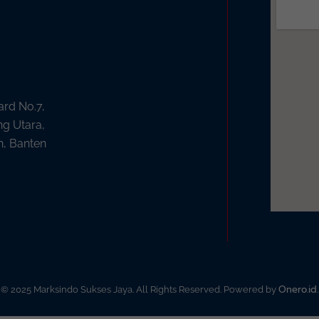
ard No.7,
ng Utara,
n, Banten
Onero.id
© 2025 Marksindo Sukses Jaya. All Rights Reserved. Powered by
.