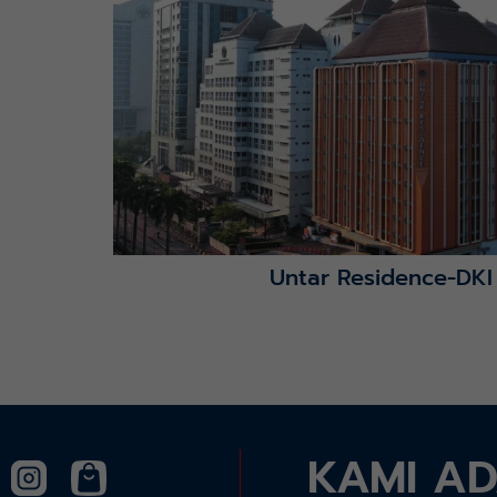
Lihat Detail Proyek
Untar Residence-DKI
KAMI A