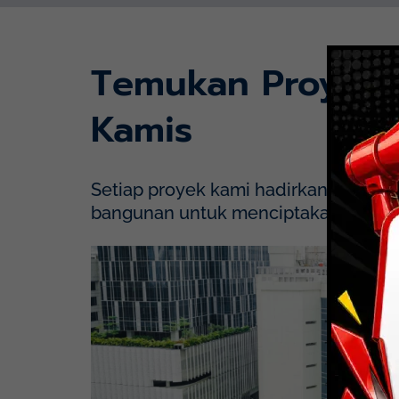
Temukan Proyek
Kamis
Setiap proyek kami hadirkan dengan p
bangunan untuk menciptakan solusi y
Mayapada Hospital Kuningan (MHKN), Kuni
Lihat Detail Proyek