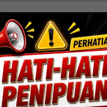
resisi, efisiensi, dan sentuhan estetika. Mengin
ang fungsional dan berdaya tahan tinggi.
Lihat Detail Proyek
ngan, Jakarta Selatan.