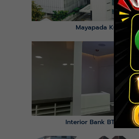
Mayapada Kuningan 
Lihat Detail Proyek
Interior Bank BTN Jatimu