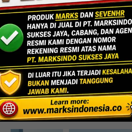
Jakarta
Indoor Multifu
Lihat Detail Proyek
rni, Bekasi
UPPPD-Ke