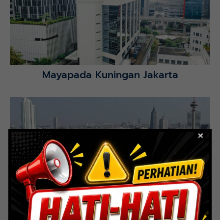
Selatan.
Lihat Detail Proyek
Mayapada Kuningan Jakarta
Lihat Detail Proyek
Indoor Multifunction Stadium (FIBA)
Senayan