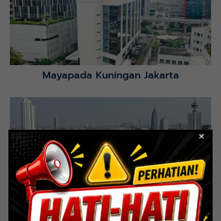
Selatan.
Lihat Detail Proyek
Mayapada Kuningan Jakarta
Lihat Detail Proyek
Indoor Multifunction Stadium (FIBA)
Senayan