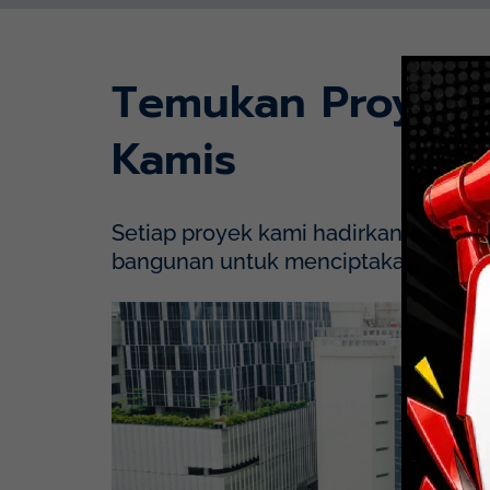
Temukan Proyek
Kamis
Setiap proyek kami hadirkan dengan p
bangunan untuk menciptakan solusi y
Mayapada Hospital Kuningan (MHKN), Kuni
Lihat Detail Proyek