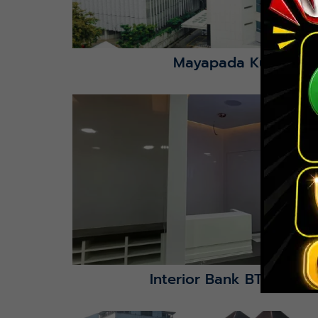
Mayapada Kuningan 
Lihat Detail Proyek
Interior Bank BTN Jatimu