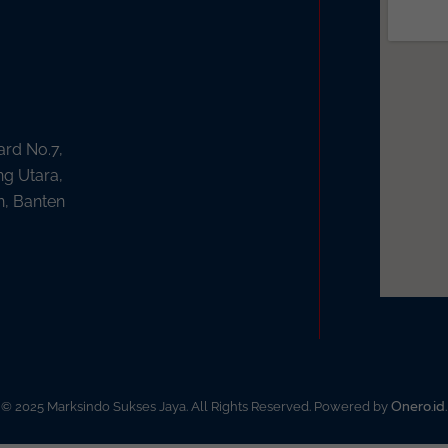
ard No.7,
ng Utara,
n, Banten
Onero.id
© 2025 Marksindo Sukses Jaya. All Rights Reserved. Powered by
.