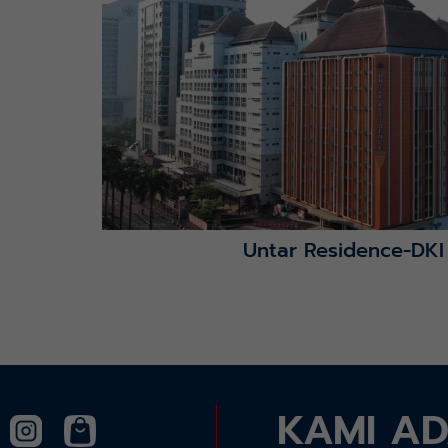
Lihat Detail Proyek
Untar Residence-DKI
KAMI A