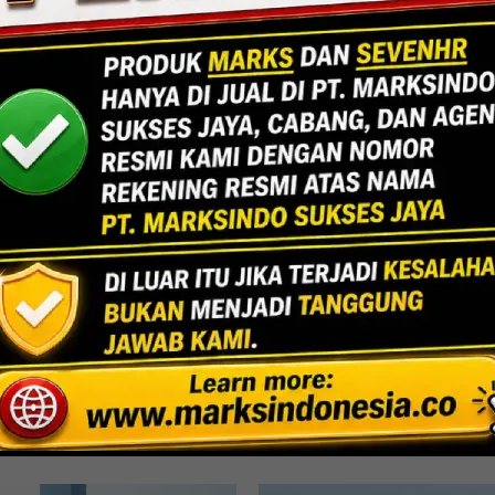
Jakarta
Indoor Multifu
Lihat Detail Proyek
rni, Bekasi
UPPPD-Ke