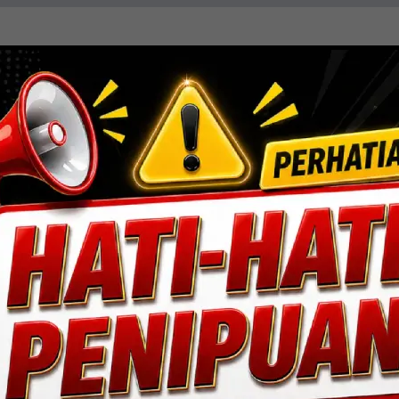
resisi, efisiensi, dan sentuhan estetika. Mengin
ang fungsional dan berdaya tahan tinggi.
Lihat Detail Proyek
ngan, Jakarta Selatan.