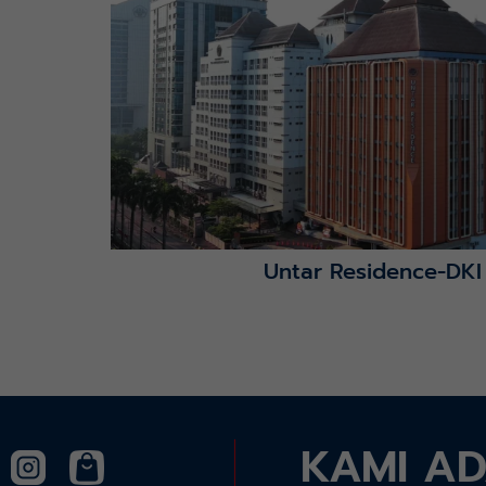
Lihat Detail Proyek
Untar Residence-DKI
KAMI A