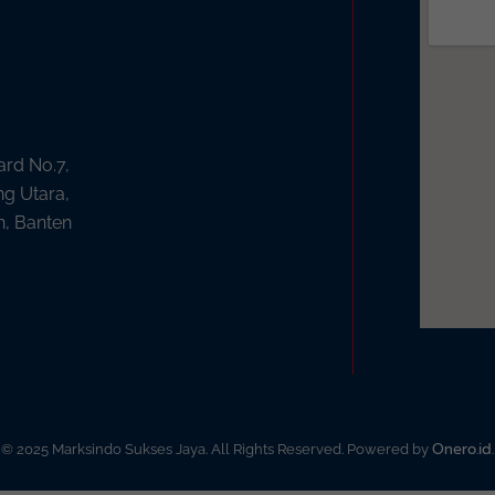
ard No.7,
ng Utara,
n, Banten
Onero.id
© 2025 Marksindo Sukses Jaya. All Rights Reserved. Powered by
.