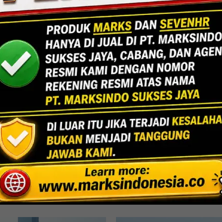
Jakarta
Indoor Multifu
Lihat Detail Proyek
rni, Bekasi
UPPPD-Ke