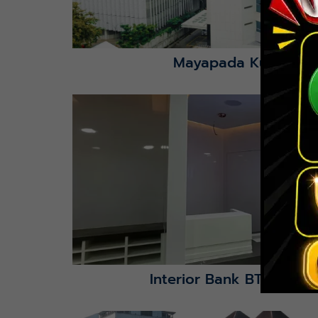
Mayapada Kuningan 
Lihat Detail Proyek
Interior Bank BTN Jatimu