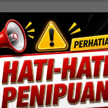
resisi, efisiensi, dan sentuhan estetika. Mengin
ang fungsional dan berdaya tahan tinggi.
Lihat Detail Proyek
ngan, Jakarta Selatan.