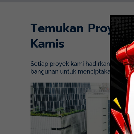
Temukan Proyek
Kamis
Setiap proyek kami hadirkan dengan p
bangunan untuk menciptakan solusi y
Mayapada Hospital Kuningan (MHKN), Kuni
Lihat Detail Proyek