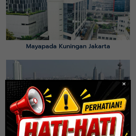
Selatan.
Lihat Detail Proyek
Mayapada Kuningan Jakarta
Lihat Detail Proyek
Indoor Multifunction Stadium (FIBA)
Senayan