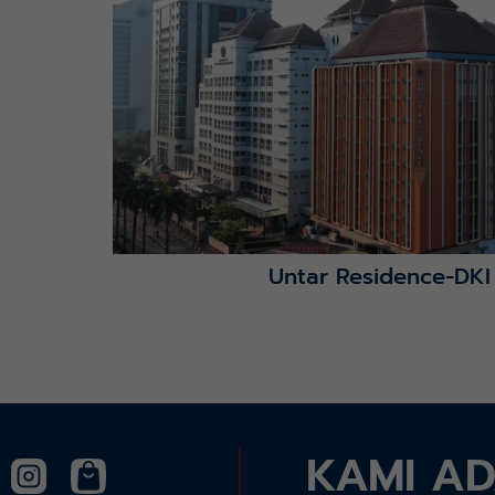
Lihat Detail Proyek
Untar Residence-DKI
KAMI A