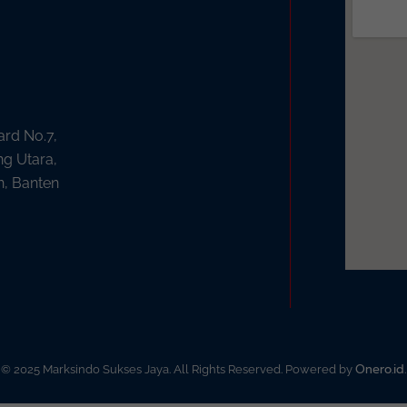
ard No.7,
ng Utara,
n, Banten
Onero.id
© 2025 Marksindo Sukses Jaya. All Rights Reserved. Powered by
.