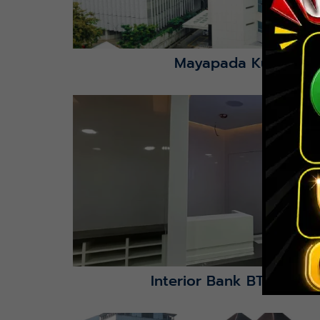
Mayapada Kuningan 
Lihat Detail Proyek
Interior Bank BTN Jatimu