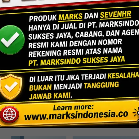
Jakarta
Indoor Multifu
Lihat Detail Proyek
rni, Bekasi
UPPPD-Ke