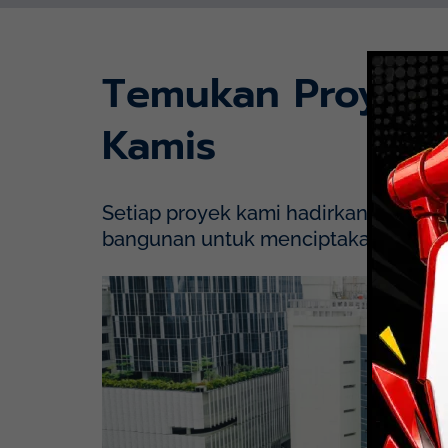
Temukan Proyek
Kamis
Setiap proyek kami hadirkan dengan p
bangunan untuk menciptakan solusi y
Mayapada Hospital Kuningan (MHKN), Kuni
Lihat Detail Proyek