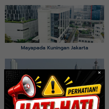
Mayapada Hospital Kuningan (MHKN), Kuningan, Jakarta
Selatan.
Lihat Detail Proyek
Mayapada Kuningan Jakarta
Lihat Detail Proyek
Indoor Multifunction Stadium (FIBA)
Senayan