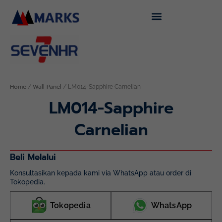
Skip
to
content
Home
Wall Panel
/
/ LM014-Sapphire Carnelian
LM014-Sapphire
Carnelian
Beli Melalui
Konsultasikan kepada kami via WhatsApp atau order di
Tokopedia.
Tokopedia
WhatsApp