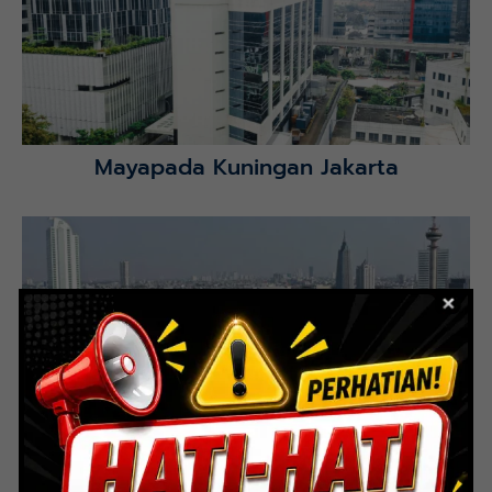
Selatan.
Lihat Detail Proyek
Mayapada Kuningan Jakarta
Lihat Detail Proyek
Indoor Multifunction Stadium (FIBA)
Senayan