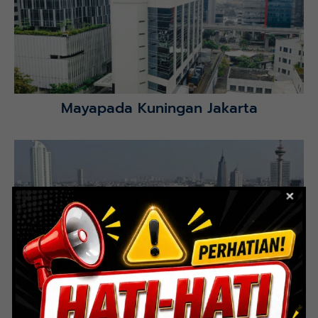
Selatan.
Lihat Detail Proyek
Mayapada Kuningan Jakarta
Lihat Detail Proyek
Indoor Multifunction Stadium (FIBA)
Senayan