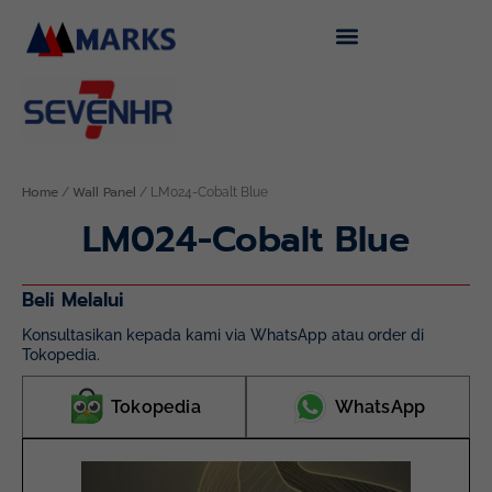
Skip
to
content
Home
Wall Panel
/
/ LM024-Cobalt Blue
LM024-Cobalt Blue
Beli Melalui
Konsultasikan kepada kami via WhatsApp atau order di
Tokopedia.
Tokopedia
WhatsApp