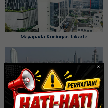
Selatan.
Lihat Detail Proyek
Mayapada Kuningan Jakarta
Lihat Detail Proyek
Indoor Multifunction Stadium (FIBA)
Senayan