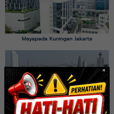
Selatan.
Lihat Detail Proyek
Mayapada Kuningan Jakarta
Lihat Detail Proyek
Indoor Multifunction Stadium (FIBA)
Senayan