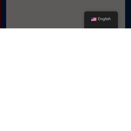
English