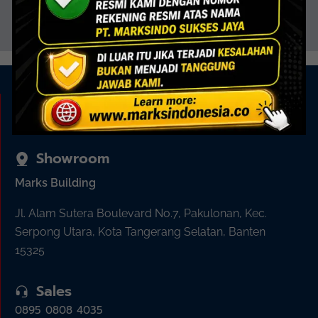
KAMI ADA UNTUK ANDA
Showroom
Marks Building
Jl. Alam Sutera Boulevard No.7, Pakulonan, Kec.
Serpong Utara, Kota Tangerang Selatan, Banten
15325
Sales
0895 0808 4035