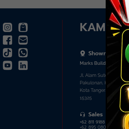
KAMI A
Showroom
Marks Building
Jl. Alam Sutera Boulev
Pakulonan, Kec. Serpo
Kota Tangerang Selata
15325
Sales
+62 811 9188 377
+62 895 0808 4035