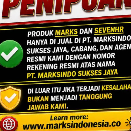
DA UNTUK ANDA
ard No.7,
ng Utara,
n, Banten