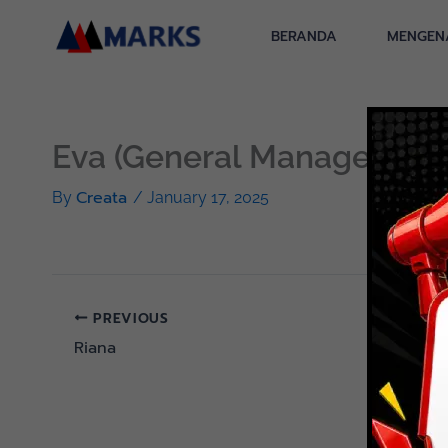
Skip
to
BERANDA
MENGEN
content
Eva (General Manager, BC
Creata
By
/
January 17, 2025
PREVIOUS
Riana