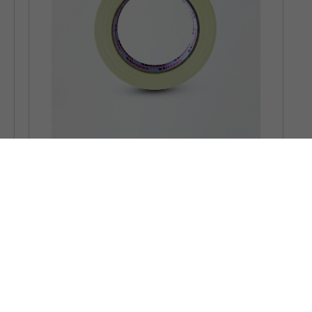
Masking Tape
Pilih Produk