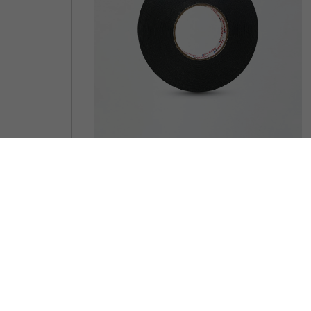
Double Foam
Pilih Produk