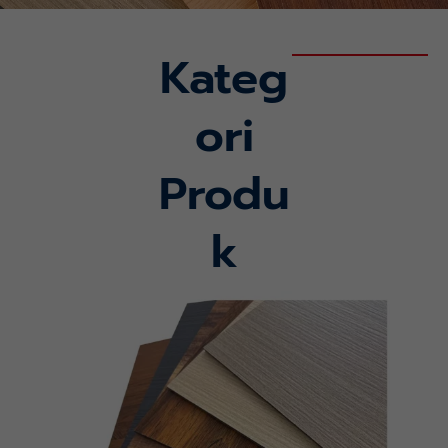
Kateg
ori
Produ
k