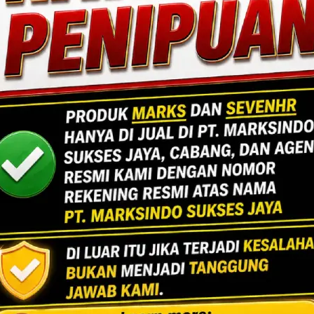
ang fungsional dan berdaya tahan tinggi.
Lihat Detail Proyek
ngan, Jakarta Selatan.
Jakarta
Indoor Multifu
Lihat Detail Proyek