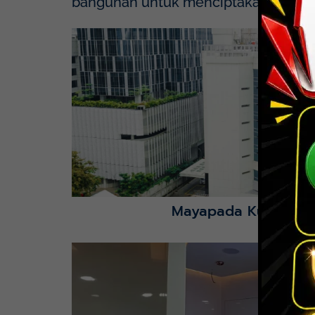
bangunan untuk menciptakan solusi y
Mayapada Hospital Kuningan (MHKN), Kuni
Lihat Detail Proyek
Mayapada Kuningan 
Lihat Detail Proyek