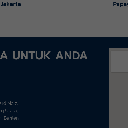
 Jakarta
Papa
DA UNTUK ANDA
ard No.7,
ng Utara,
n, Banten