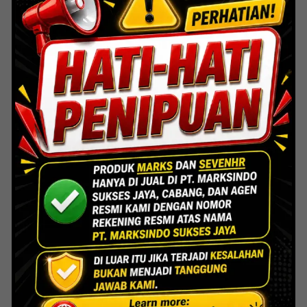
Lihat Detail Proyek
Indoor Multifunction Stadium (FIBA)
Senayan
Lihat Detail Proyek
Interior Bank BTN Jatimurni, Bekasi