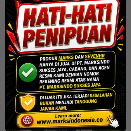
Indoor Multifunction Stadium (FIBA)
Senayan
Lihat Detail Proyek
Interior Bank BTN Jatimurni, Bekasi
Lihat Detail Proyek