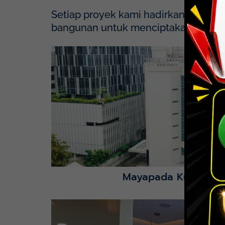
Setiap proyek kami hadirkan dengan p
bangunan untuk menciptakan solusi y
Mayapada Hospital Kuningan (MHKN), Kuni
Lihat Detail Proyek
Mayapada Kuningan 
Lihat Detail Proyek