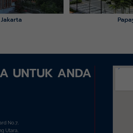
 Jakarta
Papa
DA UNTUK ANDA
ard No.7,
ng Utara,