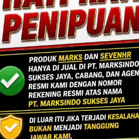
resisi, efisiensi, dan sentuhan estetika. Mengin
ang fungsional dan berdaya tahan tinggi.
Lihat Detail Proyek
ngan, Jakarta Selatan.
Jakarta
Indoor Multifu
Lihat Detail Proyek