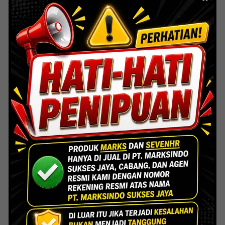
Mayapada Kuningan Jakarta
Lihat Detail Proyek
Indoor Multifunction Stadium (FIBA)
Senayan
Lihat Detail Proyek