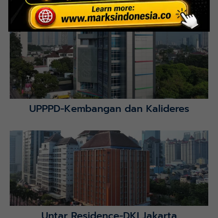
Interior Bank BTN Jatimurni, Bekasi
Lihat Detail Proyek
UPPPD-Kembangan dan Kalideres
Lihat Detail Proyek
Untar Residence-DKI Jakarta