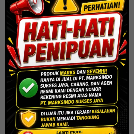
Lihat Detail Proyek
Indoor Multifunction Stadium (FIBA)
Senayan
Lihat Detail Proyek
Interior Bank BTN Jatimurni, Bekasi