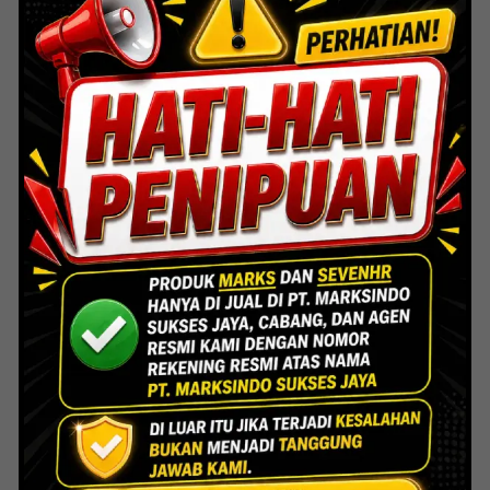
Lihat Detail Proyek
Indoor Multifunction Stadium (FIBA)
Senayan
Lihat Detail Proyek
Interior Bank BTN Jatimurni, Bekasi