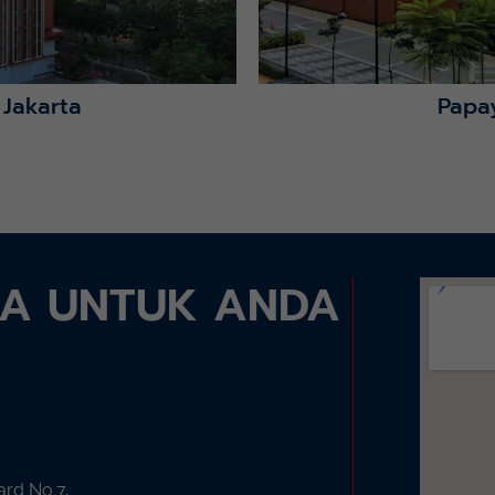
 Jakarta
Papa
DA UNTUK ANDA
ard No.7,