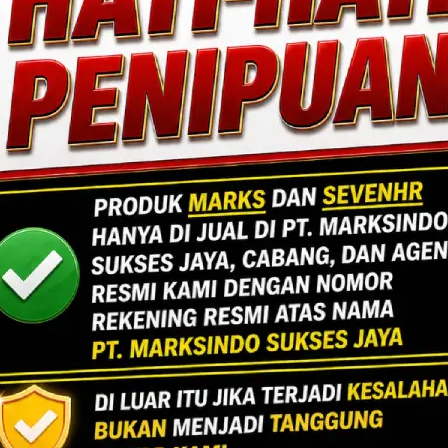
resisi, efisiensi, dan sentuhan estetika. Mengin
ang fungsional dan berdaya tahan tinggi.
Lihat Detail Proyek
ngan, Jakarta Selatan.
Jakarta
Indoor Multifu
Lihat Detail Proyek