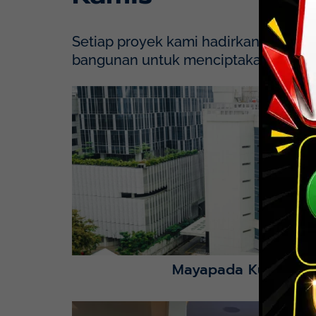
Setiap proyek kami hadirkan dengan p
bangunan untuk menciptakan solusi y
Mayapada Hospital Kuningan (MHKN), Kuni
Lihat Detail Proyek
Mayapada Kuningan 
Lihat Detail Proyek