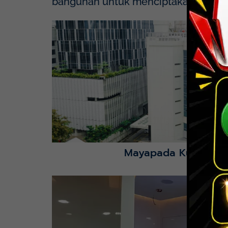
bangunan untuk menciptakan solusi y
Mayapada Hospital Kuningan (MHKN), Kuni
Lihat Detail Proyek
Mayapada Kuningan 
Lihat Detail Proyek