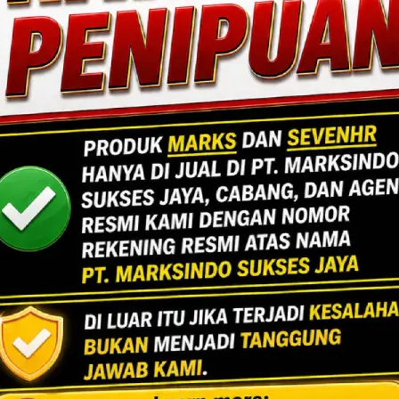
ang fungsional dan berdaya tahan tinggi.
Lihat Detail Proyek
ngan, Jakarta Selatan.
Jakarta
Indoor Multifu
Lihat Detail Proyek