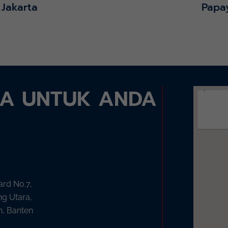
 Jakarta
Papa
DA UNTUK ANDA
ard No.7,
ng Utara,
n, Banten