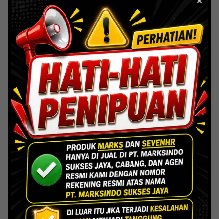
Mayapada Kuningan Jakarta
Lihat Detail Proyek
Indoor Multifunction Stadium (FIBA)
Senayan
Lihat Detail Proyek