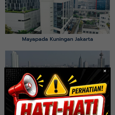
Selatan.
Lihat Detail Proyek
Mayapada Kuningan Jakarta
Lihat Detail Proyek
Indoor Multifunction Stadium (FIBA)
Senayan