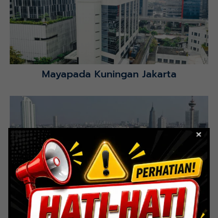
Selatan.
Lihat Detail Proyek
Mayapada Kuningan Jakarta
Lihat Detail Proyek
Indoor Multifunction Stadium (FIBA)
Senayan