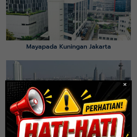
Selatan.
Lihat Detail Proyek
Mayapada Kuningan Jakarta
Lihat Detail Proyek
Indoor Multifunction Stadium (FIBA)
Senayan