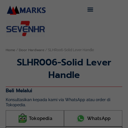
Skip
to
content
Home
Door Hardware
/
/ SLHR006-Solid Lever Handle
SLHR006-Solid Lever
Handle
Beli Melalui
Konsultasikan kepada kami via WhatsApp atau order di
Tokopedia.
Tokopedia
WhatsApp