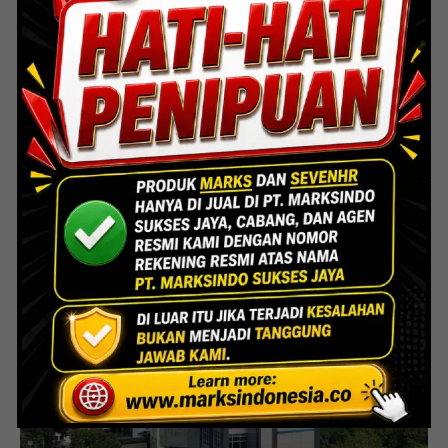
Indoor Multifunction Stadium (FIBA)
Senayan
Lihat Detail Proyek
Interior Bank BTN Jatimurni, Bekasi
Lihat Detail Proyek