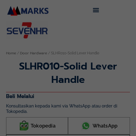
Skip
to
content
Home
Door Hardware
/
/ SLHR010-Solid Lever Handle
SLHR010-Solid Lever
Handle
Beli Melalui
Konsultasikan kepada kami via WhatsApp atau order di
Tokopedia.
Tokopedia
WhatsApp