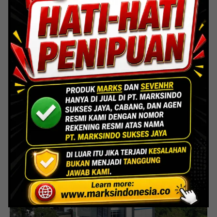
Indoor Multifunction Stadium (FIBA)
Senayan
Lihat Detail Proyek
Interior Bank BTN Jatimurni, Bekasi
Lihat Detail Proyek