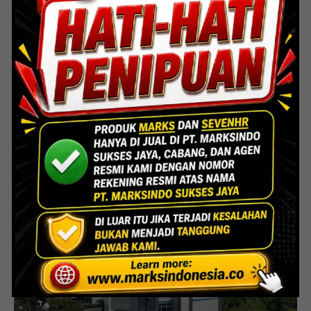
Indoor Multifunction Stadium (FIBA)
Senayan
Lihat Detail Proyek
Interior Bank BTN Jatimurni, Bekasi
Lihat Detail Proyek