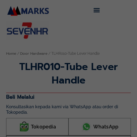
Skip
to
content
Home
Door Hardware
/
/ TLHR010-Tube Lever Handle
TLHR010-Tube Lever
Handle
Beli Melalui
Konsultasikan kepada kami via WhatsApp atau order di
Tokopedia.
Tokopedia
WhatsApp