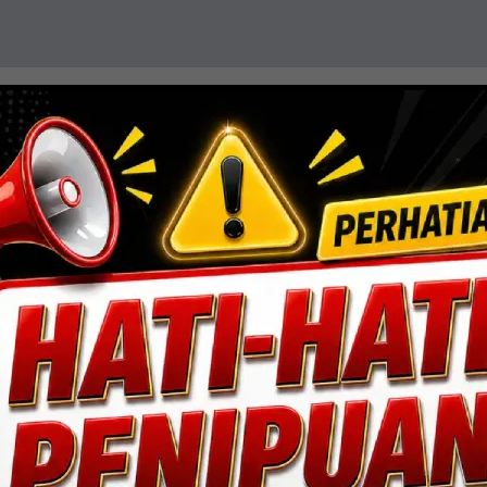
resisi, efisiensi, dan sentuhan estetika. Mengin
ang fungsional dan berdaya tahan tinggi.
Lihat Detail Proyek
ngan, Jakarta Selatan.