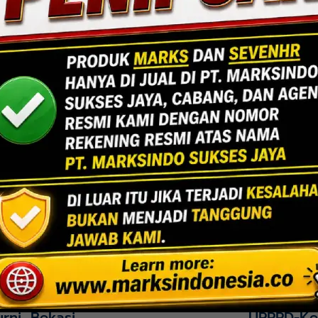
Jakarta
Indoor Multifu
Lihat Detail Proyek
rni, Bekasi
UPPPD-Ke