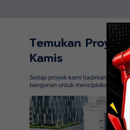
Temukan Proyek
Kamis
Setiap proyek kami hadirkan dengan p
bangunan untuk menciptakan solusi y
Mayapada Hospital Kuningan (MHKN), Kuni
Lihat Detail Proyek