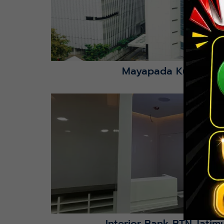
Mayapada Kuningan 
Lihat Detail Proyek
Interior Bank BTN Jatimu