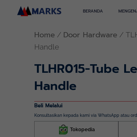
Skip
to
BERANDA
MENGEN
content
Home
Door Hardware
/
/ TL
Handle
TLHR015-Tube Le
Handle
Beli Melalui
Konsultasikan kepada kami via WhatsApp atau orde
Tokopedia