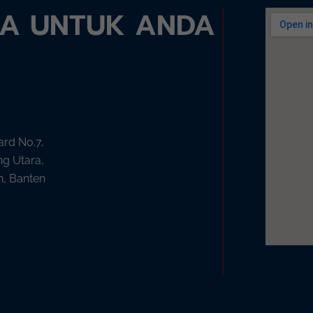
DA UNTUK ANDA
ard No.7,
ng Utara,
n, Banten