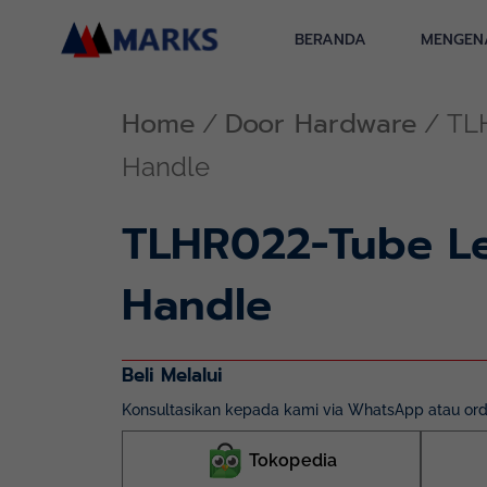
Skip
to
BERANDA
MENGEN
content
Home
Door Hardware
/
/ TL
Handle
TLHR022-Tube L
Handle
Beli Melalui
Konsultasikan kepada kami via WhatsApp atau orde
Tokopedia