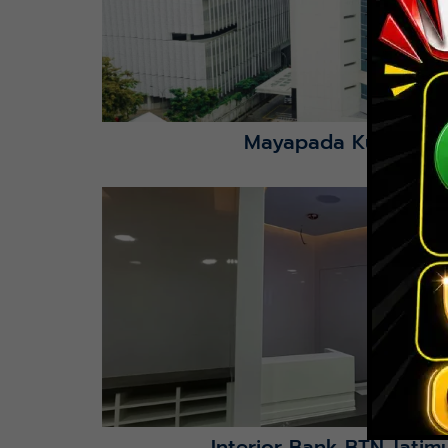
Mayapada Kuningan 
Lihat Detail Proyek
Interior Bank BTN Jatimu