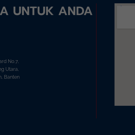
DA UNTUK ANDA
ard No.7,
ng Utara,
n, Banten