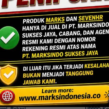
Jakarta
Indoor Multifu
Lihat Detail Proyek
rni, Bekasi
UPPPD-Ke