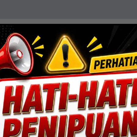
resisi, efisiensi, dan sentuhan estetika. Mengin
ang fungsional dan berdaya tahan tinggi.
Lihat Detail Proyek
ngan, Jakarta Selatan.