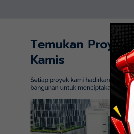
Temukan Proyek
Kamis
Setiap proyek kami hadirkan dengan p
bangunan untuk menciptakan solusi y
Mayapada Hospital Kuningan (MHKN), Kuni
Lihat Detail Proyek