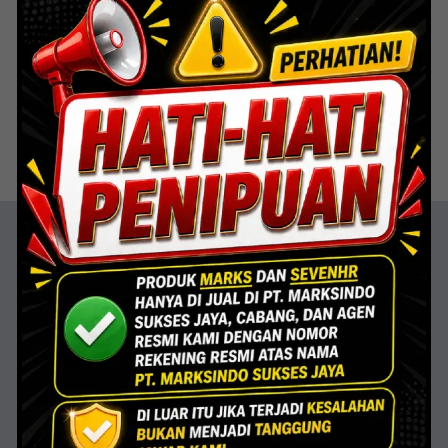
Dengan memilih SUS 304, Anda berinvestasi pada kualitas,
daya tahan, dan estetika yang menyatu sempurna.
Share to
More
Articles
Get the latest news, insights, and expert
commentary on the topics that matter to
you