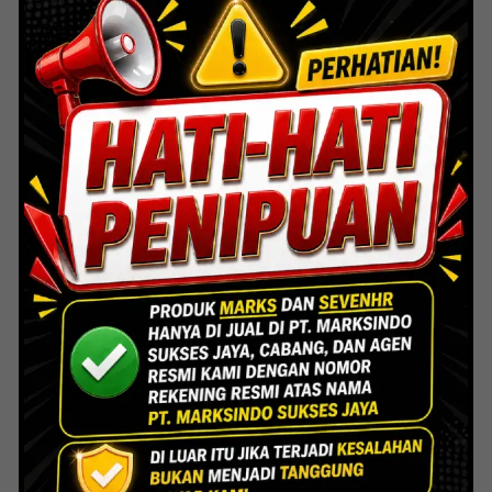
Mayapada Kuningan Jakarta
Lihat Detail Proyek
Indoor Multifunction Stadium (FIBA)
Senayan
Lihat Detail Proyek