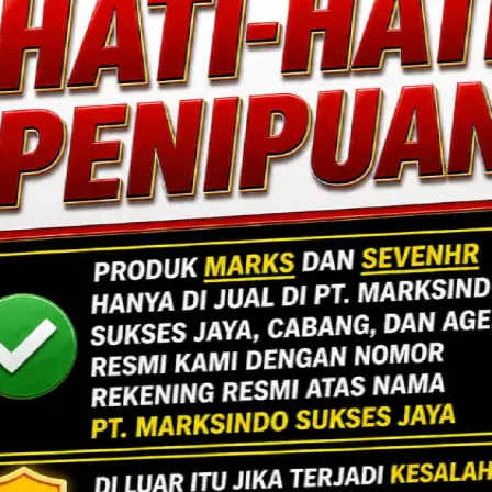
resisi, efisiensi, dan sentuhan estetika. Mengin
ang fungsional dan berdaya tahan tinggi.
Lihat Detail Proyek
ngan, Jakarta Selatan.