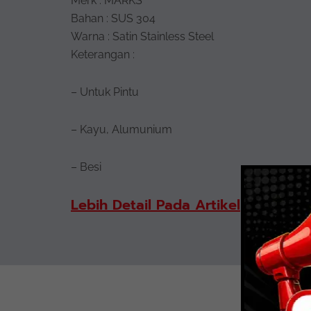
Merk : MARKS
Bahan : SUS 304
Warna : Satin Stainless Steel
Keterangan :
– Untuk Pintu
– Kayu, Alumunium
– Besi
Lebih Detail Pada Artikel