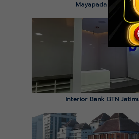
Mayapada Kuningan 
Lihat Detail Proyek
Interior Bank BTN Jatimu
Lihat Detail Proyek