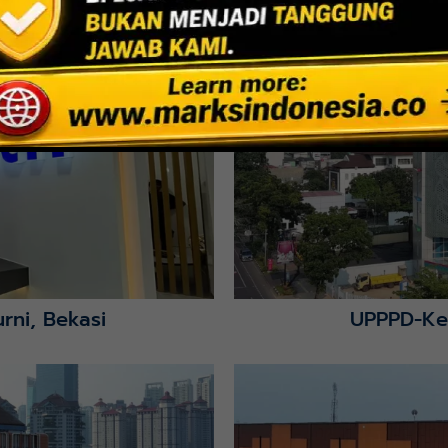
Jakarta
Indoor Multifu
Lihat Detail Proyek
rni, Bekasi
UPPPD-Ke
Lihat Detail Proyek