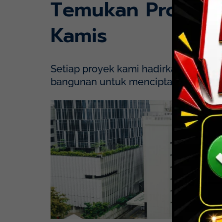
Temukan Proyek
Kamis
Setiap proyek kami hadirkan dengan p
bangunan untuk menciptakan solusi y
Mayapada Hospital Kuningan (MHKN), Kuni
Lihat Detail Proyek