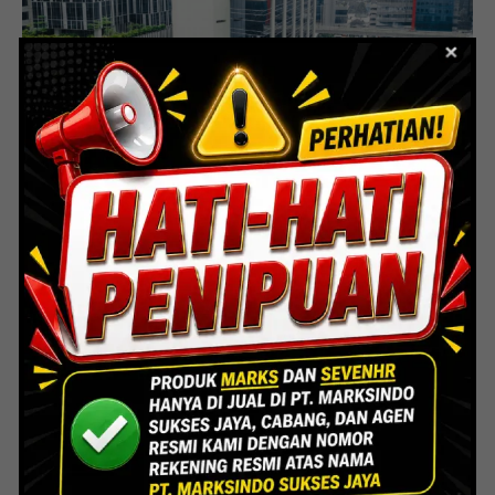
Selatan.
Lihat Detail Proyek
Mayapada Kuningan Jakarta
Lihat Detail Proyek
Indoor Multifunction Stadium (FIBA)
Senayan
Lihat Detail Proyek