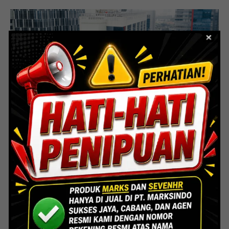
Mayapada Hospital Kuningan (MHKN), Kuningan, Jakarta
Selatan.
Lihat Detail Proyek
Mayapada Kuningan Jakarta
Lihat Detail Proyek
Indoor Multifunction Stadium (FIBA)
Senayan