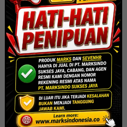
Indoor Multifunction Stadium (FIBA)
Senayan
Lihat Detail Proyek
Interior Bank BTN Jatimurni, Bekasi
Lihat Detail Proyek